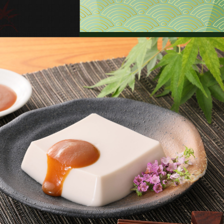
理念
高野山に昔から伝わる
た、胡麻の濃厚なお味
らかな胡麻とうふで
私たちは真心をこめてお客様の満
た伝統製法
私たちは誇りと情熱を持ち一人一人の
に､先代からの製法を守
った食品を全国のみなさ
原材料について
私たちは殻を破り夢の実現に
ります。