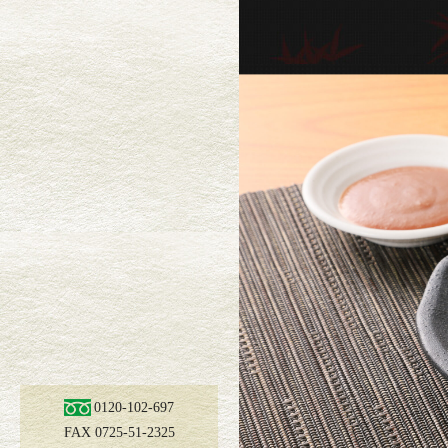
聖食品の高野山胡麻とうふは
製法と最新技術の粋を凝らし
と香りがお口の中で広がる滑
素材にこだわっ
す。
「やはり自然が一番」を信念
り､これからも素材にこだわ
0120-102-697
まにお届けしたいと考えてお
FAX 0725-51-2325