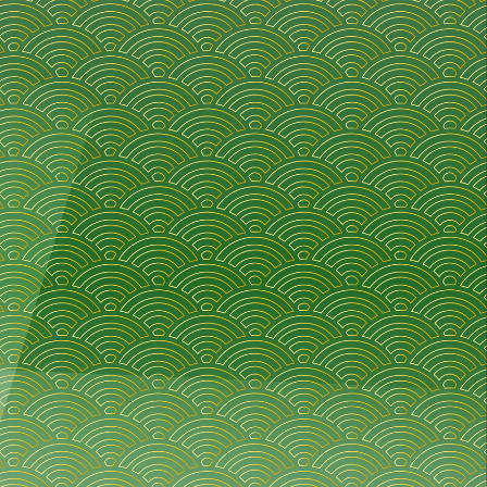
株式会社 聖食品
本社工場
大阪府和泉市テクノステージ3丁目10番16号
わり
TEL 0725-51-2355
FAX 0725-51-2325
本店
和歌山県橋本市高野口町応其448-8