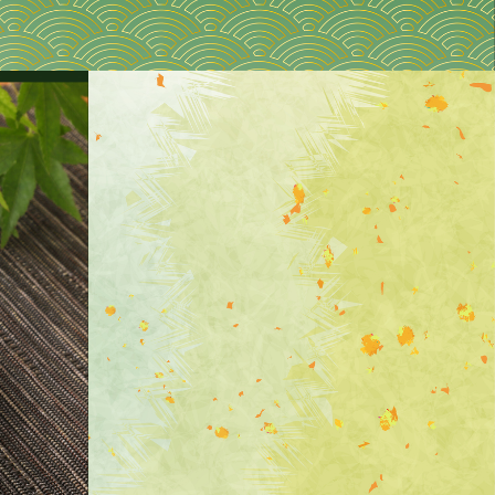
ソムリエが生み出すもちもちの食
感
足に挑戦します
高野山の胡麻とうふは練りごまではなく、胡麻の絞
幸せに挑戦します
り汁を使います。伝統の技術を活かし自社で絞るこ
とで胡麻の皮などが入らずに香りも良い非常に滑ら
挑戦します
かな食感に仕上がります。